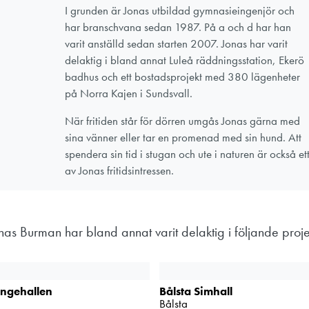
I grunden är Jonas utbildad gymnasieingenjör och
har branschvana sedan 1987. På a och d har han
varit anställd sedan starten 2007. Jonas har varit
delaktig i bland annat Luleå räddningsstation, Ekerö
badhus och ett bostadsprojekt med 380 lägenheter
på Norra Kajen i Sundsvall.
När fritiden står för dörren umgås Jonas gärna med
sina vänner eller tar en promenad med sin hund. Att
spendera sin tid i stugan och ute i naturen är också et
av Jonas fritidsintressen.
nas Burman har bland annat varit delaktig i följande proje
ngehallen
Bålsta Simhall
Bålsta