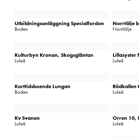
Utbildningsanläggning Specialfordon
Norrtälje 
Boden
Norrtälje
Kulturbyn Kronan, Skogsgläntan
Lillasyster 
Luleå
Luleå
Korttidsboende Lungan
Rödkallen 
Boden
Luleå
Kv Svanen
Orren 10, 
Luleå
Luleå