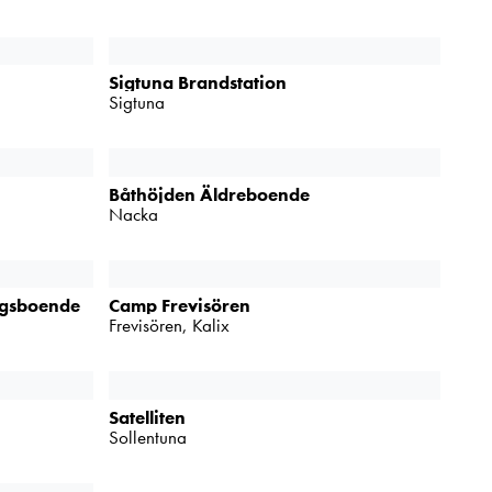
Sigtuna Brandstation
Sigtuna
Båthöjden Äldreboende
Nacka
rgsboende
Camp Frevisören
Frevisören, Kalix
Satelliten
Sollentuna