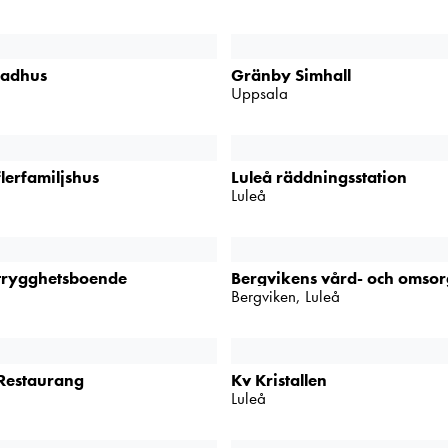
badhus
Gränby Simhall
Uppsala
flerfamiljshus
Luleå räddningsstation
Luleå
trygghetsboende
Bergvikens vård- och omso
Bergviken, Luleå
Restaurang
Kv Kristallen
Luleå