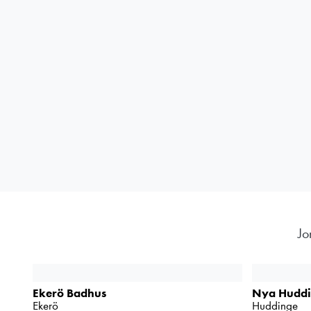
Jo
Ekerö Badhus
Nya Huddi
Ekerö
Huddinge