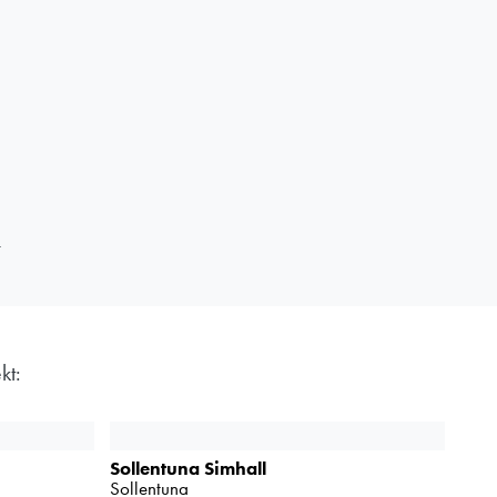
t
kt:
Sollentuna Simhall
Sollentuna